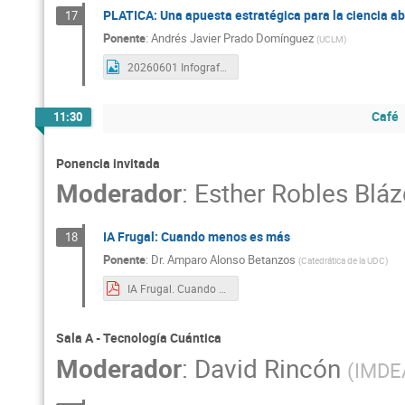
PLATICA: Una apuesta estratégica para la ciencia ab
17
Ponente
:
Andrés Javier Prado Domínguez
(
UCLM
)
20260601 Infografía PLATICA.jpg
Café
11:30
Ponencia invitada
Moderador
:
Esther Robles Blá
IA Frugal: Cuando menos es más
18
Ponente
:
Dr.
Amparo Alonso Betanzos
(
Catedrática de la UDC
)
IA Frugal. Cuando menos es más.pdf
Sala A - Tecnología Cuántica
Moderador
:
David Rincón
(
IMDE