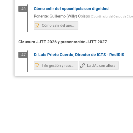
Cómo salir del apocalipsis con dignidad
46
Ponente
:
Guillermo (Willy) Obispo
(
Coordinador del Centro de Cibe
Cómo salir del apocalipsis con dignidad.pptx
Clausura JJTT 2026 y presentación JJTT 2027
D. Luis Prieto Cuerdo, Director de ICTS - RedIRIS
47
Info gestión y resumen JJTT26.pptx
La UAL con altura