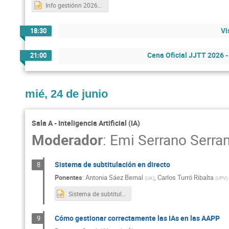
Info gestiónn 2026-4.3.pptx
Vi
18:30
Cena Oficial JJTT 2026 
21:00
mié, 24 de junio
Sala A - Inteligencia Artificial (IA)
Moderador
:
Emi Serrano Serra
Sistema de subtitulación en directo
8
Ponentes
:
Antonia Sáez Bernal
,
Carlos Turró Ribalta
(
UA
)
(
UPV
)
Sistema de subtitulación en directo.pptx
Cómo gestionar correctamente las IAs en las AAPP
9