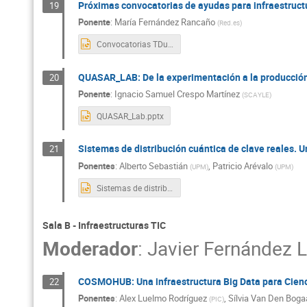
Próximas convocatorias de ayudas para infraestructu
19
Ponente
:
María Fernández Rancaño
(
Red.es
)
Convocatorias TDuales y Cuantica Red.es.pptx
QUASAR_LAB: De la experimentación a la producció
20
Ponente
:
Ignacio Samuel Crespo Martínez
(
SCAYLE
)
QUASAR_Lab.pptx
Sistemas de distribución cuántica de clave reales. 
21
Ponentes
:
Alberto Sebastián
,
Patricio Arévalo
(
UPM
)
(
UPM
)
Sistemas de distribución cuántica de clave reales. Un caso de uso completo.pptx
Sala B - Infraestructuras TIC
Moderador
:
Javier Fernández 
COSMOHUB: Una infraestructura Big Data para Ciencia
22
Ponentes
:
Alex Luelmo Rodríguez
,
Sílvia Van Den Boga
(
PIC
)