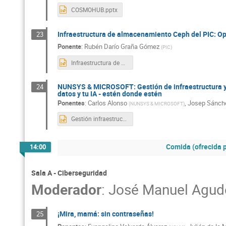
COSMOHUB.pptx
Infraestructura de almacenamiento Ceph del PIC: Op
23
Ponente
:
Rubén Darío Graña Gómez
(
PIC
)
Infraestructura de almacenamiento Ceph del PIC Operación y lecciones aprendidas.pptx
NUNSYS & MICROSOFT: Gestión de infraestructura y so
24
datos y tu IA - estén donde estén
Ponentes
:
Carlos Alonso
,
Josep Sánche
(
NUNSYS & MICROSOFT
)
Gestión infraestructuras y soberanía digital.PPTX
Comida (ofrecida 
14:00
Sala A - Ciberseguridad
Moderador
:
José Manuel Agud
¡Mira, mamá: sin contraseñas!
25