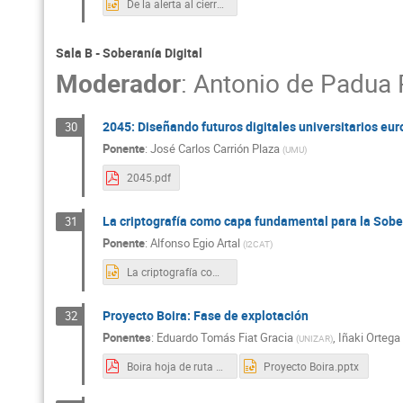
De la alerta al cierre del incidente.pptx
Sala B - Soberanía Digital
Moderador
:
Antonio de Padua 
2045: Diseñando futuros digitales universitarios euro
30
Ponente
:
José Carlos Carrión Plaza
(
UMU
)
2045.pdf
La criptografía como capa fundamental para la Sober
31
Ponente
:
Alfonso Egio Artal
(
i2CAT
)
La criptografía como capa fundamental para la Soberanía Digital.pptx
Proyecto Boira: Fase de explotación
32
Ponentes
:
Eduardo Tomás Fiat Gracia
,
Iñaki Ortega
(
UNIZAR
)
Boira hoja de ruta 2025.pdf
Proyecto Boira.pptx