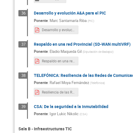
Desarrollo y evolución A&A para el PIC
36
Ponente
:
Marc Santamaría Riba
(
PIC
)
Desarrollo y evolución A&A para el PIC.pdf
Respaldo en una red Provincial (SD-WAN multiVRF)
37
Ponente
:
Eladio Maqueda Gil
(
Diputación de Badajoz
)
Respaldo en una red provincial.pdf
TELEFÓNICA: Resiliencia de las Redes de Comunica
38
Ponente
:
Rafael Moya Fernández
(
Telefónica
)
Resiliencia de las Redes de Comunicaciones.pdf
CSA: De la seguridad a la inmutabilidad
39
Ponente
:
Igor Lukic Nikolic
(
CSA
)
Sala B - Infraestructuras TIC