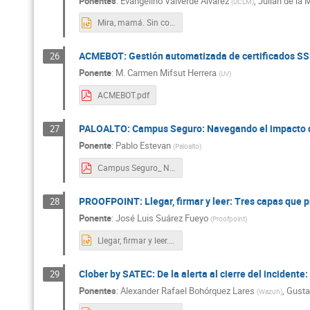
Ponentes
:
Evangelino Valverde Álvarez
,
Julián de la 
(
UCLM
)
Mira, mamá. Sin contraseñas.pptx
ACMEBOT: Gestión automatizada de certificados SS
26
Ponente
:
M. Carmen Mifsut Herrera
(
UV
)
ACMEBOT.pdf
PALOALTO: Campus Seguro: Navegando el impacto de
27
Ponente
:
Pablo Estevan
(
Paloalto
)
Campus Seguro_ Navegando el Impacto de IA Frontera.pdf
PROOFPOINT: Llegar, firmar y leer: Tres capas que p
28
Ponente
:
José Luis Suárez Fueyo
(
Proofpoint
)
Llegar, firmar y leer.pptx
Clober by SATEC: De la alerta al cierre del incide
29
Ponentes
:
Alexander Rafael Bohórquez Lares
,
Gusta
(
Wazuh
)