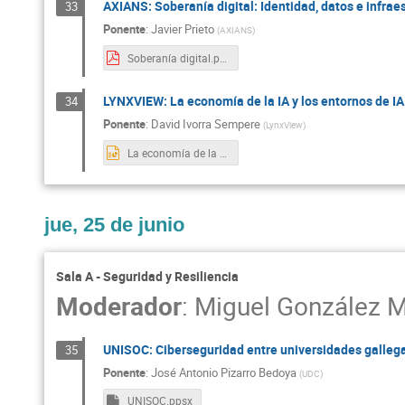
AXIANS: Soberanía digital: Identidad, datos e infra
33
Ponente
:
Javier Prieto
(
AXIANS
)
Soberanía digital.pdf
LYNXVIEW: La economía de la IA y los entornos de I
34
Ponente
:
David Ivorra Sempere
(
LynxView
)
La economía de la IA y los entornos de IA soberanos.pptx
jue, 25 de junio
Sala A - Seguridad y Resiliencia
Moderador
:
Miguel González M
UNISOC: Ciberseguridad entre universidades galleg
35
Ponente
:
José Antonio Pizarro Bedoya
(
UDC
)
UNISOC.ppsx