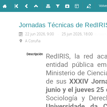
Volve
Jornadas Técnicas de RedIRI
22 jun 2026, 9:00
→
25 jun 2026, 18:00
Europe/M
A Coruña
RedIRIS, la red ac
Descripción
entidad pública em
Ministerio de Cienci
de sus
XXXIV Jorna
junio y el jueves 25
Sociología y Dere
Universidade da C