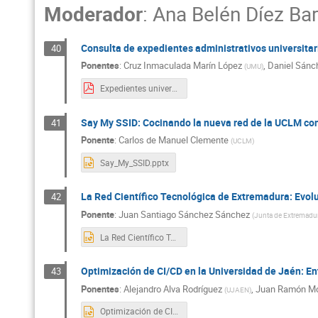
Moderador
:
Ana Belén Díez Bar
Consulta de expedientes administrativos universita
40
Ponentes
:
Cruz Inmaculada Marín López
,
Daniel Sánc
(
UMU
)
Expedientes universitarios en Mi Carpeta Ciudadana.pdf
Say My SSID: Cocinando la nueva red de la UCLM con
41
Ponente
:
Carlos de Manuel Clemente
(
UCLM
)
Say_My_SSID.pptx
La Red Científico Tecnológica de Extremadura: Evol
42
Ponente
:
Juan Santiago Sánchez Sánchez
(
Junta de Extremadu
La Red Científico Tecnológica.pptx
Optimización de CI/CD en la Universidad de Jaén: E
43
Ponentes
:
Alejandro Alva Rodríguez
,
Juan Ramón Mo
(
UJAEN
)
Optimización de CI-CO en la Universidad de Jaén.pptx