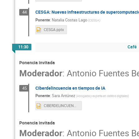
CESGA: Nuevas infraestructuras de supercomputación
44
Ponente
:
Natalia Costas Lago
(
CESGA
)
CESGA.pptx
Café
11:30
Ponencia invitada
Moderador
:
Antonio Fuentes B
Ciberdelincuencia en tiempos de IA
45
Ponente
:
Sara Antúnez
(
Abogada y experta en delitos digitales
)
CIBERDELINCUENCIA en tiempos de IA.pptx
Ponencia invitada
Moderador
:
Antonio Fuentes B