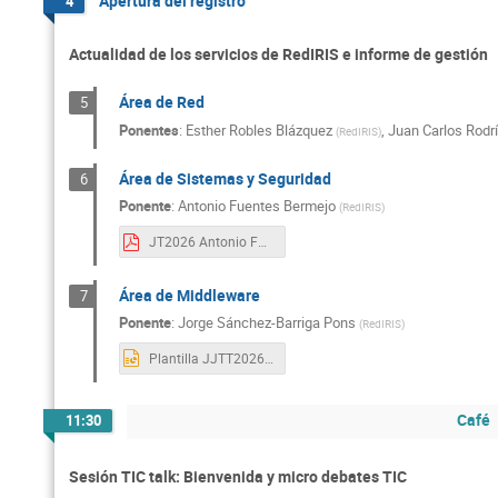
Apertura del registro
4
Actualidad de los servicios de RedIRIS e informe de gestión
Área de Red
5
Ponentes
:
Esther Robles Blázquez
,
Juan Carlos Rodr
(
RedIRIS
)
Área de Sistemas y Seguridad
6
Ponente
:
Antonio Fuentes Bermejo
(
RedIRIS
)
JT2026 Antonio Fuentes - SISEC v2.pdf
Área de Middleware
7
Ponente
:
Jorge Sánchez-Barriga Pons
(
RedIRIS
)
Plantilla JJTT2026-4-3.pptx
Café
11:30
Sesión TIC talk: Bienvenida y micro debates TIC