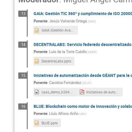
GAIA: Gestión TIC 360º y cumplimiento de ISO 2000
13
Ponente
:
Jesús Valverde Ortega
(
UMU
)
GAIA (Gestión Avanzada e Integrada de Atención) - GESTIÓN TIC 360º Y CUMPLIMIENTO DE ISO 20000 EN LA UMU FORMATO 16-9.pptx
DECENTRALABS: Servicio federado descentralizado p
14
Ponente
:
Luis de la Torre Cubillo
(
UNED
)
DecentraLabs.pptx
Iniciativas de automatización desde GÉANT para la
15
Ponente
:
Carolina Fernández
(
i2CAT
)
caas_demo_h264.mp4
Iniciativas de automatización desde GÉANT para la comunidad.pdf
BLUE: Blockchain como motor de innovación y cola
16
Ponente
:
Lluís Alfons Ariño
(
URV
)
BLUE.pptx