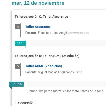
mar, 12 de noviembre
Talleres, sesión C: Taller Assurance
Taller Assurance
4
Ponente
:
Francisco José Aragó
(
Universitat Jaume I
)
11:15
Talleres, sesión D: Taller ACME (2ª edición)
Taller ACME (2ª edición)
5
Ponente
:
Miguel Macías Enguídanos
(
SAPaC
)
13:15
Tiempo libre para almorzar en los restaurantes de la zona
Inauguración