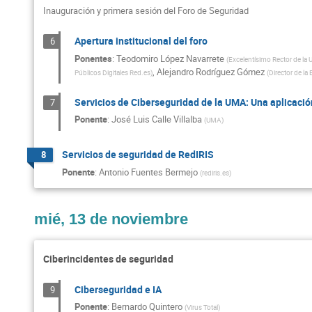
Inauguración y primera sesión del Foro de Seguridad
Apertura institucional del foro
6
Ponentes
:
Teodomiro López Navarrete
(
Excelentísimo Rector de la 
,
Alejandro Rodríguez Gómez
Públicos Digitales Red.es
)
(
Director de la
Servicios de Ciberseguridad de la UMA: Una aplicació
7
Ponente
:
José Luis Calle Villalba
(
UMA
)
Servicios de seguridad de RedIRIS
8
Ponente
:
Antonio Fuentes Bermejo
(
rediris.es
)
mié, 13 de noviembre
Ciberincidentes de seguridad
Ciberseguridad e IA
9
Ponente
:
Bernardo Quintero
(
Virus Total
)