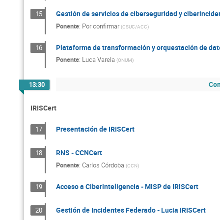
Gestión de servicios de ciberseguridad y ciberincide
15
Ponente
:
Por confirmar
(
CSUC/ACC
)
Plataforma de transformación y orquestación de dat
16
Ponente
:
Luca Varela
(
ONUM
)
Com
13:30
IRISCert
Presentación de IRISCert
17
RNS - CCNCert
18
Ponente
:
Carlos Córdoba
(
CCN
)
Acceso a Ciberinteligencia - MISP de IRISCert
19
Gestión de Incidentes Federado - Lucia IRISCert
20