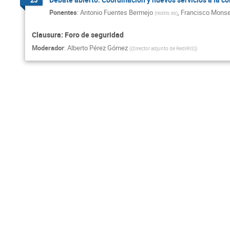
Ponentes
:
Antonio Fuentes Bermejo
,
Francisco Monser
(
rediris.es
)
Clausura: Foro de seguridad
Moderador
:
Alberto Pérez Gómez
(
(Director adjunto de RedIRIS)
)