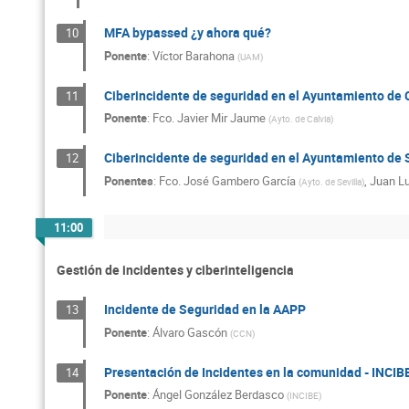
MFA bypassed ¿y ahora qué?
10
Ponente
:
Víctor Barahona
(
UAM
)
Ciberincidente de seguridad en el Ayuntamiento de 
11
Ponente
:
Fco. Javier Mir Jaume
(
Ayto. de Calvia
)
Ciberincidente de seguridad en el Ayuntamiento de S
12
Ponentes
:
Fco. José Gambero García
,
Juan L
(
Ayto. de Sevilla
)
11:00
Gestión de incidentes y ciberinteligencia
Incidente de Seguridad en la AAPP
13
Ponente
:
Álvaro Gascón
(
CCN
)
Presentación de Incidentes en la comunidad - INCIB
14
Ponente
:
Ángel González Berdasco
(
INCIBE
)