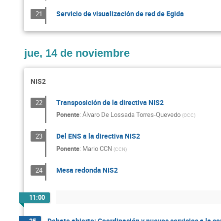
Servicio de visualización de red de Egida
21
jue, 14 de noviembre
NIS2
Transposición de la directiva NIS2
22
Ponente
:
Álvaro De Lossada Torres-Quevedo
(
OCC
)
Del ENS a la directiva NIS2
23
Ponente
:
Mario CCN
(
CCN
)
Mesa redonda NIS2
24
11:00
Debate abierto: Coordinación y nuevos servicios a la 
25