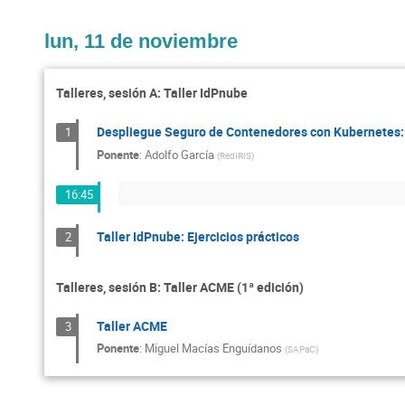
lun, 11 de noviembre
Talleres, sesión A: Taller IdPnube
Despliegue Seguro de Contenedores con Kubernetes:
1
Ponente
:
Adolfo García
(
RedIRIS
)
16:45
Taller IdPnube: Ejercicios prácticos
2
Talleres, sesión B: Taller ACME (1ª edición)
Taller ACME
3
Ponente
:
Miguel Macías Enguídanos
(
SAPaC
)